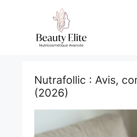
Aller
au
contenu
Nutrafollic : Avis, co
(2026)