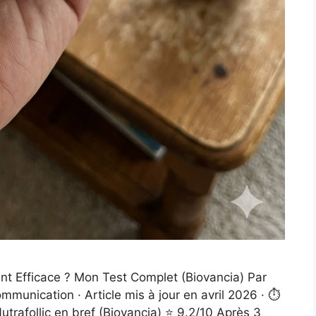
ent Efficace ? Mon Test Complet (Biovancia) Par
mmunication · Article mis à jour en avril 2026 · ⏱️
trafollic en bref (Biovancia) ⭐ 9.2/10 Après 3