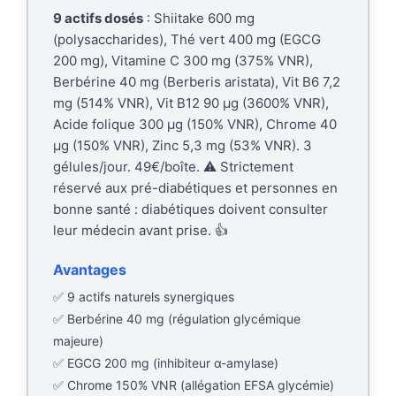
9 actifs dosés
: Shiitake 600 mg
(polysaccharides), Thé vert 400 mg (EGCG
200 mg), Vitamine C 300 mg (375% VNR),
Berbérine 40 mg (Berberis aristata), Vit B6 7,2
mg (514% VNR), Vit B12 90 µg (3600% VNR),
Acide folique 300 µg (150% VNR), Chrome 40
µg (150% VNR), Zinc 5,3 mg (53% VNR). 3
gélules/jour. 49€/boîte. ⚠️ Strictement
réservé aux pré-diabétiques et personnes en
bonne santé : diabétiques doivent consulter
leur médecin avant prise. 👍
Avantages
✅ 9 actifs naturels synergiques
✅ Berbérine 40 mg (régulation glycémique
majeure)
✅ EGCG 200 mg (inhibiteur α-amylase)
✅ Chrome 150% VNR (allégation EFSA glycémie)