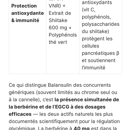
antioxydants
Protection
VNR) +
(vit C,
antioxydante
Extrait de
polyphénols,
& immunité
Shiitake
polysaccharides
600 mg +
du shiitake)
Polyphénols
protègent les
thé vert
cellules
pancréatiques β
et soutiennent
l’immunité
Ce qui distingue Balansulin des concurrents
génériques (souvent limités au chrome seul ou
à la cannelle), c’est
la présence simultanée de
la berbérine et de l’EGCG à des dosages
efficaces
— les deux actifs naturels les plus
documentés scientifiquement pour la régulation
glycémique. La berbérine à
40 mg
est dans la