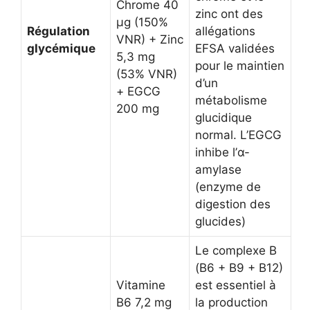
Chrome 40
zinc ont des
µg (150%
Régulation
allégations
VNR) + Zinc
glycémique
EFSA validées
5,3 mg
pour le maintien
(53% VNR)
d’un
+ EGCG
métabolisme
200 mg
glucidique
normal. L’EGCG
inhibe l’α-
amylase
(enzyme de
digestion des
glucides)
Le complexe B
(B6 + B9 + B12)
Vitamine
est essentiel à
B6 7,2 mg
la production