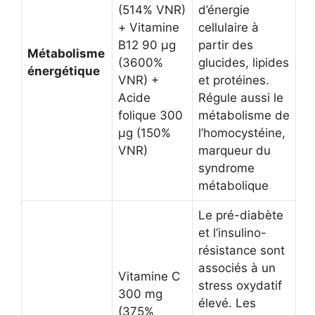
(514% VNR)
d’énergie
+ Vitamine
cellulaire à
B12 90 µg
partir des
Métabolisme
(3600%
glucides, lipides
énergétique
VNR) +
et protéines.
Acide
Régule aussi le
folique 300
métabolisme de
µg (150%
l’homocystéine,
VNR)
marqueur du
syndrome
métabolique
Le pré-diabète
et l’insulino-
résistance sont
associés à un
Vitamine C
stress oxydatif
300 mg
élevé. Les
(375%