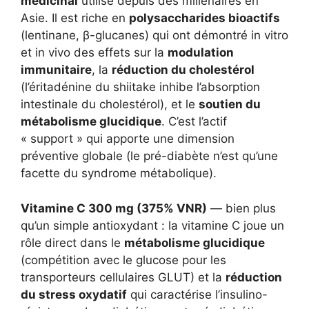
médicinal
utilisé depuis des millénaires en
Asie. Il est riche en
polysaccharides bioactifs
(lentinane, β-glucanes) qui ont démontré in vitro
et in vivo des effets sur la
modulation
immunitaire
, la
réduction du cholestérol
(l’éritadénine du shiitake inhibe l’absorption
intestinale du cholestérol), et le
soutien du
métabolisme glucidique
. C’est l’actif
« support » qui apporte une dimension
préventive globale (le pré-diabète n’est qu’une
facette du syndrome métabolique).
Vitamine C 300 mg (375% VNR)
— bien plus
qu’un simple antioxydant : la vitamine C joue un
rôle direct dans le
métabolisme glucidique
(compétition avec le glucose pour les
transporteurs cellulaires GLUT) et la
réduction
du stress oxydatif
qui caractérise l’insulino-