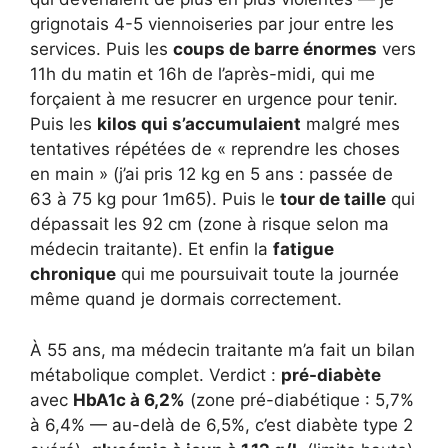
grignotais 4-5 viennoiseries par jour entre les
services. Puis les
coups de barre énormes
vers
11h du matin et 16h de l’après-midi, qui me
forçaient à me resucrer en urgence pour tenir.
Puis les
kilos qui s’accumulaient
malgré mes
tentatives répétées de « reprendre les choses
en main » (j’ai pris 12 kg en 5 ans : passée de
63 à 75 kg pour 1m65). Puis le
tour de taille
qui
dépassait les 92 cm (zone à risque selon ma
médecin traitante). Et enfin la
fatigue
chronique
qui me poursuivait toute la journée
même quand je dormais correctement.
À 55 ans, ma médecin traitante m’a fait un bilan
métabolique complet. Verdict :
pré-diabète
avec
HbA1c à 6,2%
(zone pré-diabétique : 5,7%
à 6,4% — au-delà de 6,5%, c’est diabète type 2