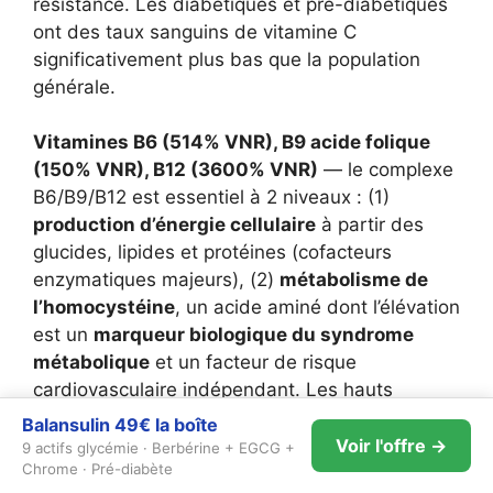
résistance. Les diabétiques et pré-diabétiques
ont des taux sanguins de vitamine C
significativement plus bas que la population
générale.
Vitamines B6 (514% VNR), B9 acide folique
(150% VNR), B12 (3600% VNR)
— le complexe
B6/B9/B12 est essentiel à 2 niveaux : (1)
production d’énergie cellulaire
à partir des
glucides, lipides et protéines (cofacteurs
enzymatiques majeurs), (2)
métabolisme de
l’homocystéine
, un acide aminé dont l’élévation
est un
marqueur biologique du syndrome
métabolique
et un facteur de risque
cardiovasculaire indépendant. Les hauts
dosages compensent les déficits fréquents
Balansulin
49€
la boîte
(notamment B12 chez les personnes 50+ et B9
Voir l'offre →
9 actifs glycémie · Berbérine + EGCG +
Chrome · Pré-diabète
chez les femmes en âge de procréer).