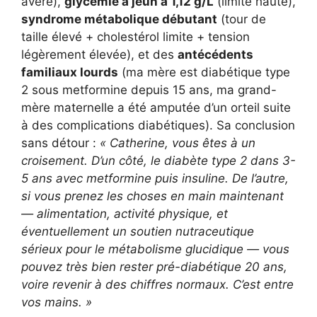
avéré),
glycémie à jeun à 1,12 g/L
(limite haute),
syndrome métabolique débutant
(tour de
taille élevé + cholestérol limite + tension
légèrement élevée), et des
antécédents
familiaux lourds
(ma mère est diabétique type
2 sous metformine depuis 15 ans, ma grand-
mère maternelle a été amputée d’un orteil suite
à des complications diabétiques). Sa conclusion
sans détour :
« Catherine, vous êtes à un
croisement. D’un côté, le diabète type 2 dans 3-
5 ans avec metformine puis insuline. De l’autre,
si vous prenez les choses en main maintenant
— alimentation, activité physique, et
éventuellement un soutien nutraceutique
sérieux pour le métabolisme glucidique — vous
pouvez très bien rester pré-diabétique 20 ans,
voire revenir à des chiffres normaux. C’est entre
vos mains. »