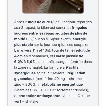
Après
2 mois de cure
(3 gélules/jour réparties
aux 3 repas), le bilan est concret :
fringales
sucrées entre les repas réduites de plus de
moitié
(1-2/jour vs 5-6/jour avant),
énergie
plus stable
sur la journée (plus ces coups de
barre vers 11h et 16h),
tour de taille réduit de
4 cm
en 8 semaines, et
HbA1c passée de
6,2% à 5,9%
au contrôle sanguin (entrée dans
la zone normale). La formule à
9 actifs
synergiques
agit sur 3 leviers :
régulation
glycémique
(berbérine 40 mg + chrome +
zinc + EGCG),
métabolisme énergétique
(vitamines B6 + B9 + B12 fortement dosées),
et
protection antioxydante
(vitamine C + thé
vert + shiitake).