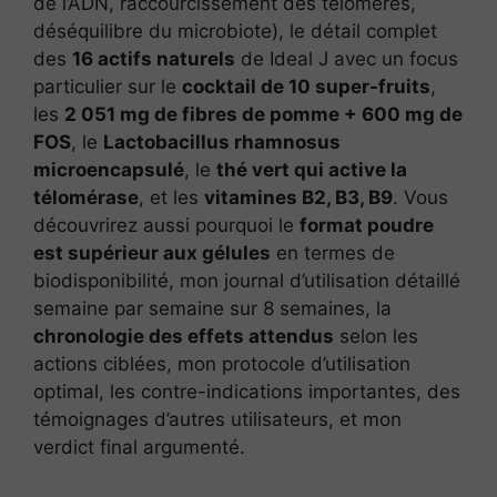
de l’ADN, raccourcissement des télomères,
déséquilibre du microbiote), le détail complet
des
16 actifs naturels
de Ideal J avec un focus
particulier sur le
cocktail de 10 super-fruits
,
les
2 051 mg de fibres de pomme + 600 mg de
FOS
, le
Lactobacillus rhamnosus
microencapsulé
, le
thé vert qui active la
télomérase
, et les
vitamines B2, B3, B9
. Vous
découvrirez aussi pourquoi le
format poudre
est supérieur aux gélules
en termes de
biodisponibilité, mon journal d’utilisation détaillé
semaine par semaine sur 8 semaines, la
chronologie des effets attendus
selon les
actions ciblées, mon protocole d’utilisation
optimal, les contre-indications importantes, des
témoignages d’autres utilisateurs, et mon
verdict final argumenté.