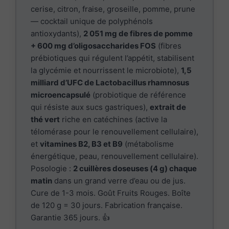
cerise, citron, fraise, groseille, pomme, prune
— cocktail unique de polyphénols
antioxydants),
2 051 mg de fibres de pomme
+ 600 mg d’oligosaccharides FOS
(fibres
prébiotiques qui régulent l’appétit, stabilisent
la glycémie et nourrissent le microbiote),
1,5
milliard d’UFC de Lactobacillus rhamnosus
microencapsulé
(probiotique de référence
qui résiste aux sucs gastriques),
extrait de
thé vert
riche en catéchines (active la
télomérase pour le renouvellement cellulaire),
et
vitamines B2, B3 et B9
(métabolisme
énergétique, peau, renouvellement cellulaire).
Posologie :
2 cuillères doseuses (4 g) chaque
matin
dans un grand verre d’eau ou de jus.
Cure de 1-3 mois. Goût Fruits Rouges. Boîte
de 120 g = 30 jours. Fabrication française.
Garantie 365 jours. 👍