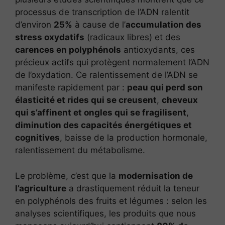
processus de transcription de l’ADN ralentit
d’environ
25%
à cause de l’
accumulation des
stress oxydatifs
(radicaux libres) et des
carences en polyphénols
antioxydants, ces
précieux actifs qui protègent normalement l’ADN
de l’oxydation. Ce ralentissement de l’ADN se
manifeste rapidement par :
peau qui perd son
élasticité et rides qui se creusent
,
cheveux
qui s’affinent et ongles qui se fragilisent
,
diminution des capacités énergétiques et
cognitives
, baisse de la production hormonale,
ralentissement du métabolisme.
Le problème, c’est que la
modernisation de
l’agriculture
a drastiquement réduit la teneur
en polyphénols des fruits et légumes : selon les
analyses scientifiques, les produits que nous