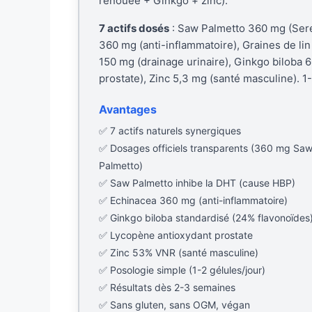
renouée + Ginkgo + zinc).
7 actifs dosés
: Saw Palmetto 360 mg (Sere
360 mg (anti-inflammatoire), Graines de l
150 mg (drainage urinaire), Ginkgo biloba 
prostate), Zinc 5,3 mg (santé masculine). 1-
Avantages
✅ 7 actifs naturels synergiques
✅ Dosages officiels transparents (360 mg Sa
Palmetto)
✅ Saw Palmetto inhibe la DHT (cause HBP)
✅ Echinacea 360 mg (anti-inflammatoire)
✅ Ginkgo biloba standardisé (24% flavonoïdes
✅ Lycopène antioxydant prostate
✅ Zinc 53% VNR (santé masculine)
✅ Posologie simple (1-2 gélules/jour)
✅ Résultats dès 2-3 semaines
✅ Sans gluten, sans OGM, végan