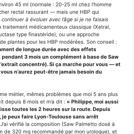
nviron 45 ml (normale : 20-25 ml chez l’homme
cher rectal rassurant — mais une HBP qui
t continuer à évoluer avec l’âge si je ne faisais
 un traitement médicamenteux classique (Xatral,
uctase type finastéride), ou une approche
 de plantes pour les HBP modérées. Son conseil :
cament de longue durée avec des effets
z pendant 3 mois un complément à base de Saw
xtrait concentré). Si ça marche pour vous — et
vous n’aurez peut-être jamais besoin du
ême métier, mêmes problèmes que moi 5 ans plus
sait depuis 8 mois et m’a dit :
« Philippe, moi aussi
 pisse toutes les 2 heures sur la route. Depuis
, je peux faire Lyon-Toulouse sans arrêt
J’ai vérifié la composition (Saw Palmetto dosé à
um de 320 mg recommandé par mon urologue), et