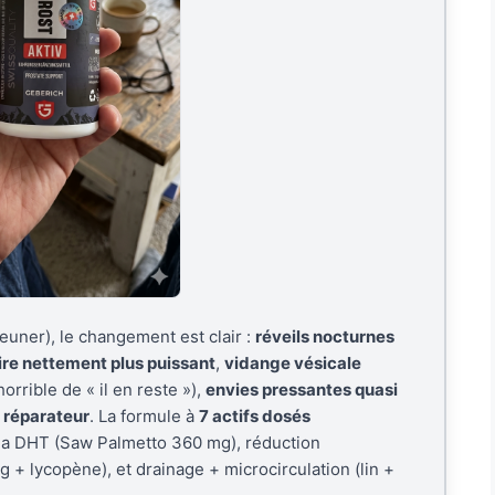
euner), le changement est clair :
réveils nocturnes
aire nettement plus puissant
,
vidange vésicale
rrible de « il en reste »),
envies pressantes quasi
 réparateur
. La formule à
7 actifs dosés
de la DHT (Saw Palmetto 360 mg), réduction
 + lycopène), et drainage + microcirculation (lin +