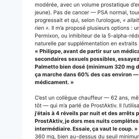
modérée, avec un volume prostatique d’e
jeune). Pas de cancer — PSA normal, tou
progressait et qui, selon l’urologue,
« allai
rien »
. Il m’a proposé plusieurs options :
Permixon, ou inhibiteur de la 5-alpha-réd
naturelle par supplémentation en extraits
« Philippe, avant de partir sur un médi
secondaires sexuels possibles, essaye
Palmetto bien dosé (minimum 320 mg d’e
ça marche dans 60% des cas environ — 
médicament. »
C’est un collègue chauffeur — 62 ans, m
tôt — qui m’a parlé de ProstAktiv. Il l’utili
j’étais à 4 réveils par nuit et des arrêts
ProstAktiv, je dors mes nuits complètes
intermédiaire. Essaie, ça vaut le coup. »
360 mg, bien au-dessus du seuil minim