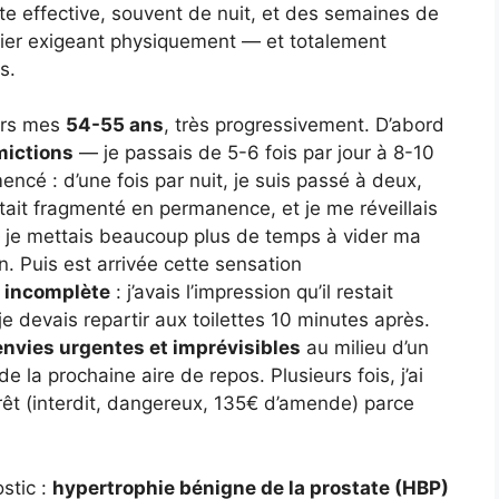
te effective, souvent de nuit, et des semaines de
étier exigeant physiquement — et totalement
s.
ers mes
54-55 ans
, très progressivement. D’abord
mictions
— je passais de 5-6 fois par jour à 8-10
cé : d’une fois par nuit, je suis passé à deux,
était fragmenté en permanence, et je me réveillais
 — je mettais beaucoup plus de temps à vider ma
. Puis est arrivée cette sensation
 incomplète
: j’avais l’impression qu’il restait
je devais repartir aux toilettes 10 minutes après.
envies urgentes et imprévisibles
au milieu d’un
de la prochaine aire de repos. Plusieurs fois, j’ai
rêt (interdit, dangereux, 135€ d’amende) parce
ostic :
hypertrophie bénigne de la prostate (HBP)