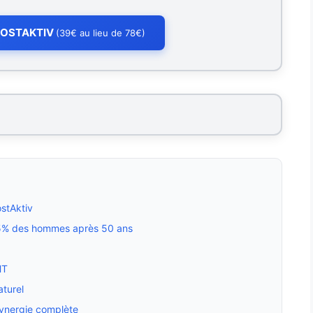
PROSTAKTIV
(39€ au lieu de 78€)
ostAktiv
 75% des hommes après 50 ans
HT
aturel
 synergie complète